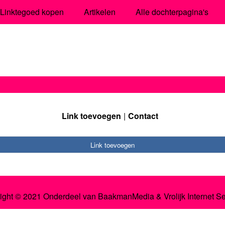
Linktegoed kopen
Artikelen
Alle dochterpagina's
Link toevoegen
Contact
Link toevoegen
ight © 2021 Onderdeel van
BaakmanMedia
&
Vrolijk Internet S